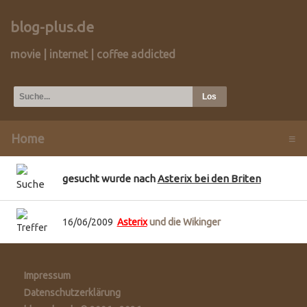
blog-plus.de
movie | internet | coffee addicted
Home
≡
gesucht wurde nach
Asterix bei den Briten
16/06/2009
Asterix
und die Wikinger
Impressum
Datenschutzerklärung