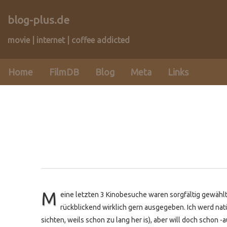
blog-plus.de
movie | internet | coffee addicted
Home
FilmDB
Blog
Meta
Links
M
eine letzten 3 Kinobesuche waren sorgfältig gewählt 
rückblickend wirklich gern ausgegeben. Ich werd nat
sichten, weils schon zu lang her is), aber will doch scho