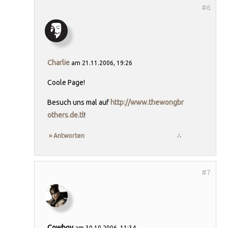
Charlie
am 21.11.2006, 19:26
Coole Page!
Besuch uns mal auf
http://www.thewongbr
others.de.tl
!
›› Antworten
∴
Cowboy
am 30.10.2006, 11:34