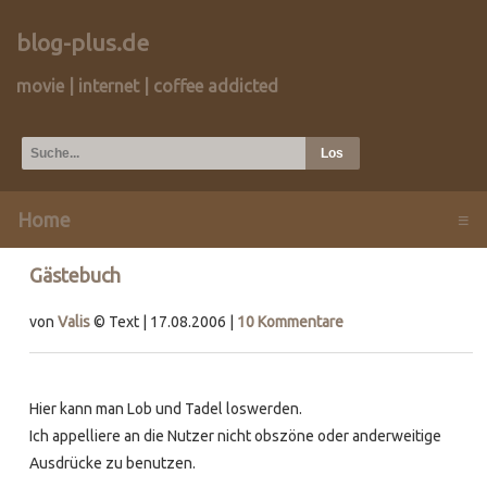
blog-plus.de
movie | internet | coffee addicted
Home
≡
Gästebuch
von
Valis
© Text | 17.08.2006 |
10 Kommentare
Hier kann man Lob und Tadel loswerden.
Ich appelliere an die Nutzer nicht obszöne oder anderweitige
Ausdrücke zu benutzen.