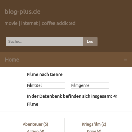
blog-plus.de
movie | internet | coffee addicted
Home
≡
Filme nach Genre
In der Datenbank befinden sich insgesamt
41
Filme
Abenteuer (
5
)
Kriegsfilm (
2
)
Action (
4
)
Krimi (
4
)