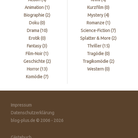
Animation (
1
)
Kurzfilm (
0
)
Biographie (
2
)
Mystery (
4
)
Doku (
0
)
Romanze (
1
)
Drama (
10
)
Science-Fiction (
7
)
Erotik (
0
)
Splatter & More (
2
)
Fantasy (
3
)
Thriller (
15
)
Film-Noir (
1
)
Tragödie (
0
)
Geschichte (
2
)
Tragikomödie (
2
)
Horror (
13
)
Western (
0
)
Komödie (
7
)
Impressum
Datenschutzerklärung
blog-plus.de © 2006 - 2026
Gästebuch