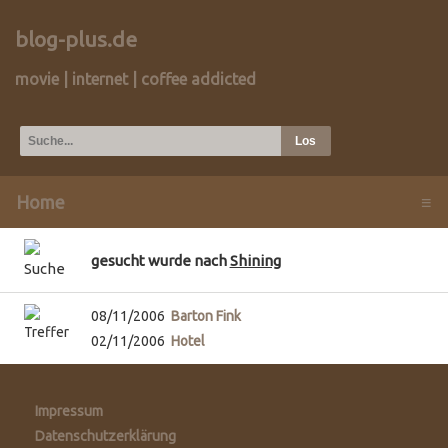
blog-plus.de
movie | internet | coffee addicted
Home
≡
gesucht wurde nach
Shining
08/11/2006
Barton Fink
02/11/2006
Hotel
Impressum
Datenschutzerklärung