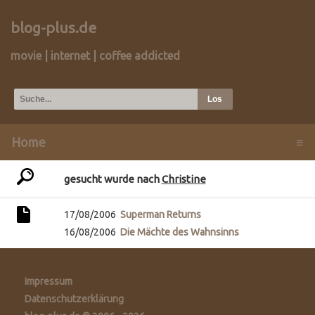
blog-plus.de
movie | internet | coffee addicted
Home
≡
gesucht wurde nach
Christine
17/08/2006
Superman Returns
16/08/2006
Die Mächte des Wahnsinns
Impressum
Datenschutzerklärung