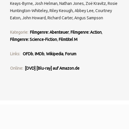
Keays-Byrne, Josh Helman, Nathan Jones, Zoë Kravitz, Rosie
Huntington-Whiteley, Riley Keough, Abbey Lee, Courtney
Eaton, John Howard, Richard Carter, Angus Sampson
Kategorie:
Filmgenre: Abenteuer
,
Filmgenre: Action
,
Filmgenre: Science-Fiction
,
Filmtitel M
Links:
OFDb
,
IMDb
,
Wikipedia
,
Forum
Online:
[DVD] [Blu-ray] auf Amazon.de