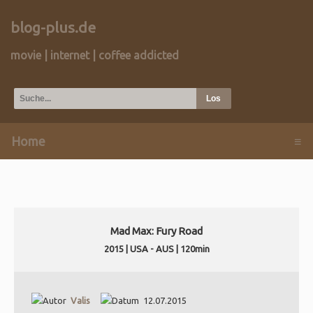
blog-plus.de
movie | internet | coffee addicted
Home
≡
Mad Max: Fury Road
2015 |
USA - AUS | 120min
Valis
12.07.2015